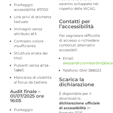
saranno sviluppate nel
Punteggio
rispetto delle WCAG.
accessibilità: 87/100
Link privi di etichetta
Contatti per
testuale
l’accessibilità
Immagini senza
attributo
alt
Per segnalare difficoltà
di accesso o richiedere
Contrasto colore
contenuti alternativi
insufficiente
accessibili:
Struttura errata dei
titoli
Email:
alessandro.lombardini@lacar
Pulsanti senza
aria-
Telefono: 0541 388023
label
Mancanza di visibilità
Scarica la
al focus da tastiera
dichiarazione
Audit finale –
È disponibile per il
01/07/2025 ore
download la
16:05
dichiarazione ufficiale
di accessibilità
in
Punteggio
formato PDF.