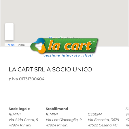
LA CART SRL A SOCIO UNICO
p.iva 01731300404
Sede legale
Stabilimenti
S
RIMINI
RIMINI
CESENA
Vi
Via Alda Costa, 5
Via Lea Giaccaglia, 9
Via Fossalta, 3679
4
47924 Rimini
47924 Rimini
47522 Cesena FC
R