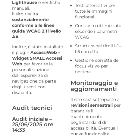
Lighthouse
e verifiche
Testi alternativi per
manuali,
tutte le immagini
il sito risulta
funzionali
sostanzialmente
conforme alle linee
Contrasto ottimizzato
guida WCAG 2.1 livello
secondo i parametri
AA
.
WCAG
Struttura dei titoli
h1–
Inoltre, è stato installato
corretta
h6
il plugin
AccessiWeb –
Widget SMALL Accessi
Gestione corretta del
Web
per favorire la
focus visivo per
personalizzazione
tastiera
dell’esperienza di
navigazione da parte
Monitoraggio e
degli utenti con
aggiornamenti
disabilità.
Il sito sarà sottoposto a
revisioni semestrali
per
Audit tecnici
garantire il
mantenimento
Audit iniziale –
degli standard di
25/06/2025 ore
accessibilità. Eventuali
14:33
nuove funzionalità