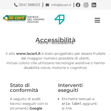
0541 388023
info@lacart.it
SOCIETA'
DEL GRUPPO
ITELYUM
Accessibilità
Home
›
Accessibilità
Il sito
www.lacart.it
è stato progettato per essere fruibile
dal maggior numero possibile di utenti,
inclusi coloro che utilizzano tecnologie assistive o hanno
disabilità visive, motorie o cognitive.
Stato di
Interventi
conformità
eseguiti
A seguito di audit
Etichette testuali e
tecnici eseguiti con lo
aggiunti
aria-label
strumento
Google
ai link