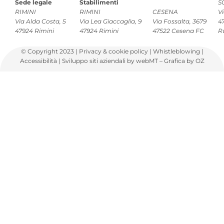
Sede legale
Stabilimenti
S
RIMINI
RIMINI
CESENA
Vi
Via Alda Costa, 5
Via Lea Giaccaglia, 9
Via Fossalta, 3679
4
47924 Rimini
47924 Rimini
47522 Cesena FC
R
© Copyright 2023 |
Privacy
&
cookie policy
|
Whistleblowing
|
Accessibilità
|
Sviluppo siti aziendali
by webMT –
Grafica
by OZ