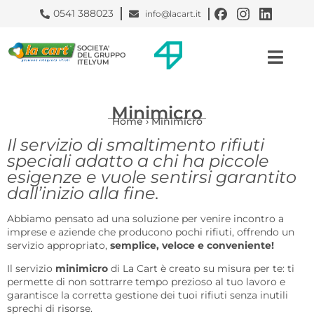
0541 388023
info@lacart.it
SOCIETA'
DEL GRUPPO
ITELYUM
Minimicro
Home
›
Minimicro
Il servizio di smaltimento rifiuti
speciali adatto a chi ha piccole
esigenze e vuole sentirsi garantito
dall’inizio alla fine.
Abbiamo pensato ad una soluzione per venire incontro a
imprese e aziende che producono pochi rifiuti, offrendo un
servizio appropriato,
semplice, veloce e conveniente!
Il servizio
minimicro
di La Cart è creato su misura per te: ti
permette di non sottrarre tempo prezioso al tuo lavoro e
garantisce la corretta gestione dei tuoi rifiuti senza inutili
sprechi di risorse.